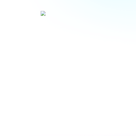
Te
aseso
a fo