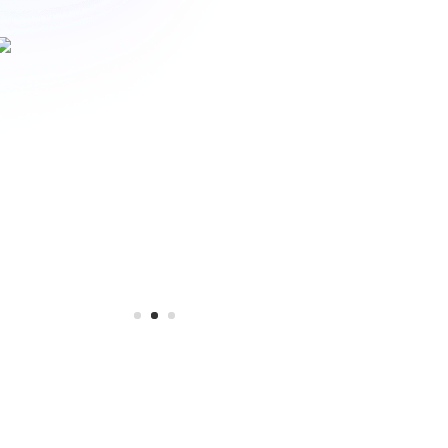
 de
tender
ivos.