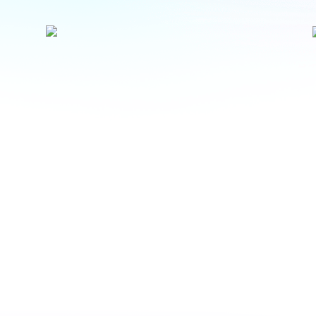
ASESORÍA PERSONALIZADA
 ofrecemos una entrevista inicial
ría como el primer paso para en
ndo tu visión, necesidades, y objet