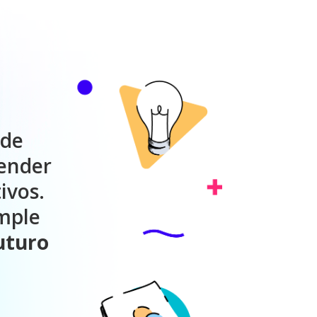
mple
futuro