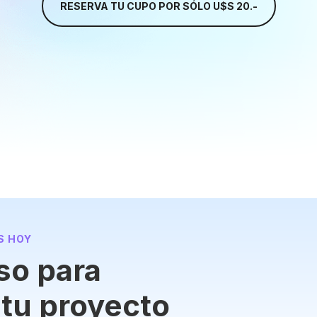
S HOY
so para
 tu proyecto
io está a un
$S 20.-
Servicios