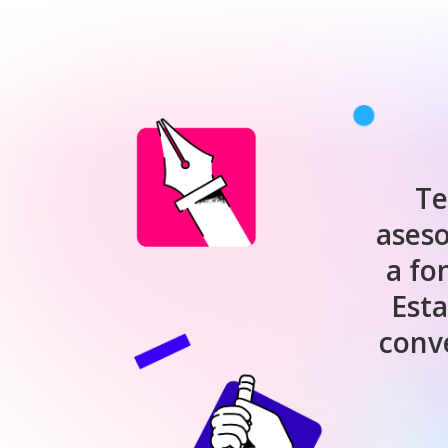
Est
conv