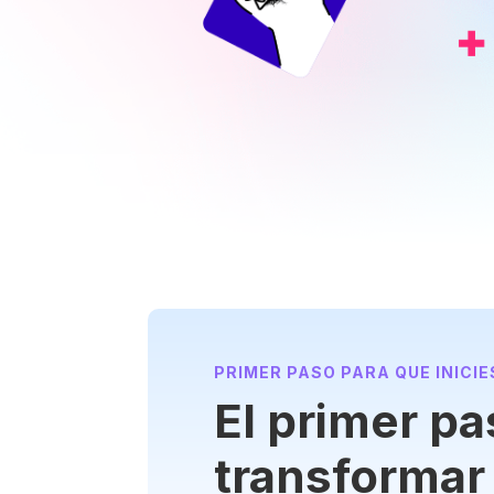
PRIMER PASO PARA QUE INICIE
El primer pa
transformar
en un negoc
click.
ASEGURA TU CUPO POR SÓLO U