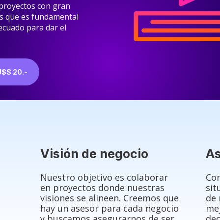
 proyectos con gran
os que es fundamental
ecuado para dar el
$S 20.-
Visión de negocio
As
Nuestro objetivo es colaborar
Con
en proyectos donde nuestras
sit
visiones se alineen. Creemos que
de 
hay un asesor para cada negocio
me
y buscamos asegurarnos de ser
dec